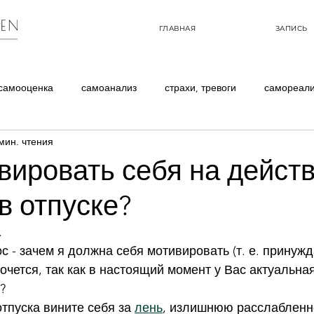
ГЛАВНАЯ
ЗАПИСЬ
самооценка
самоанализ
страхи, тревоги
самореал
мин. чтения
опросы
обрести стройное тело
вировать себя на действ
в отпуске?
.
с - зачем я должна себя мотивировать (т. е. принужд
хочется, так как в настоящий момент у Вас актуальна
?
тпуска вините себя за 
лень
, излишнюю расслабленно