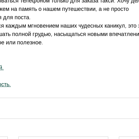
оваться телефоном только для заказа такси. Хочу де
жем на память о нашем путешествии, а не просто 
 для поста.
я каждым мгновением наших чудесных каникул, это з
ать полной грудью, насыщаться новыми впечатления
ое или полезное.
й.
сть.