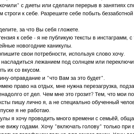
оскочили" с диеты или сделали перерыв в занятиях сп
м строги к себе. Разрешите себе побыть беззаботной
делите, за что Вы себя гложете.
нзия к себе - я не публикую тексты в инстаграмм, с т
ейные новогодние каникулы.
опишите свои потребности, используя слово хочу.
, насладиться лежанием под солнцем или переключи
ть их со вкусом.
ину-оправдание и "что Вам за это будет".
имею право на отдых, мне нужна перезагрузка, подза
енадолго от дел. Чем мне это грозит? Тем, что мои п
ексты пишу лично я, а не специально обученный челов
тпуске я не работаю.
улы я хочу проводить много времени с семьёй, обща
не вижу годами. Хочу "включать голову" только при