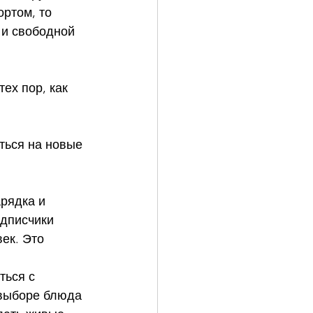
ортом, то 
 и свободной 
ех пор, как 
ться на новые 
рядка и 
одписчики 
ек. Это 
ться с 
 выборе блюда 