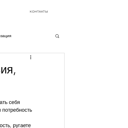
КОНТАКТЫ
изация
ия,
ать себя 
я потребность 
сть, ругаете 