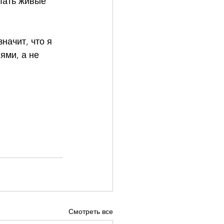
лать живые 
начит, что я 
ми, а не 
Смотреть все