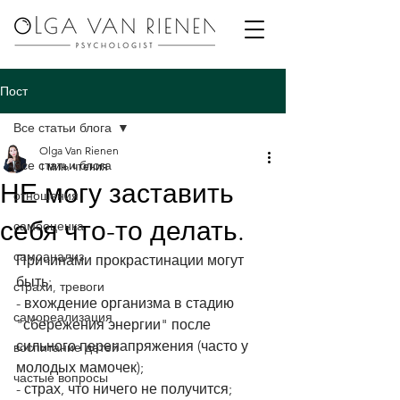
Пост
Все статьи блога
Olga Van Rienen
Все статьи блога
1 мин. чтения
НЕ могу заставить
отношения
себя что-то делать.
самооценка
самоанализ
Причинами прокрастинации могут 
быть:
страхи, тревоги
- вхождение организма в стадию 
самореализация
"сбережения энергии" после 
сильного перенапряжения (часто у 
воспитание детей
молодых мамочек);
частые вопросы
- страх, что ничего не получится; 