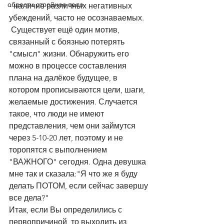
обрести стройное тело
- наличие различных негативных 
убеждений, часто не осознаваемых. 
 Существует ещё один мотив, 
связанный с боязнью потерять 
"смысл" жизни. Обнаружить его 
можно в процессе составления 
плана на далёкое будущее, в 
котором прописываются цели, шаги, 
желаемые достижения. Случается 
такое, что люди не имеют 
представления, чем они займутся 
через 5-10-20 лет, поэтому и не 
торопятся с выполнением 
"ВАЖНОГО" сегодня. Одна девушка 
мне так и сказала:"Я что же я буду 
делать ПОТОМ, если сейчас завершу 
все дела?"
Итак, если Вы определились с 
первопричиной, то выходить из 