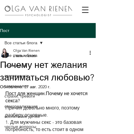
Пост
Все статьи блога
Olga Van Rienen
Все статьи блога
2 мин. чтения
Почему нет желания
отношения
заниматься любовью?
самооценка
самоанализ
Обновлено:
27 авг. 2020 г.
Пост для женщин.Почему не хочется 
страхи, тревоги
секса?
самореализация
Причин довольно много, поэтому 
разберу основные.
воспитание детей
1. Для мужчины секс - это базовая 
частые вопросы
потребность, то есть стоит в одном 