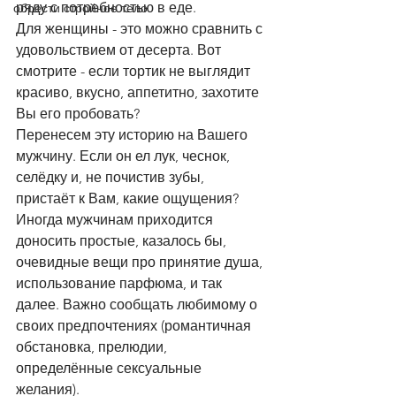
ряду с потребностью в еде.
обрести стройное тело
Для женщины - это можно сравнить с 
удовольствием от десерта. Вот 
смотрите - если тортик не выглядит 
красиво, вкусно, аппетитно, захотите 
Вы его пробовать?
Перенесем эту историю на Вашего 
мужчину. Если он ел лук, чеснок, 
селёдку и, не почистив зубы, 
пристаёт к Вам, какие ощущения?
Иногда мужчинам приходится 
доносить простые, казалось бы, 
очевидные вещи про принятие душа, 
использование парфюма, и так 
далее. Важно сообщать любимому о 
своих предпочтениях (романтичная 
обстановка, прелюдии, 
определённые сексуальные 
желания).