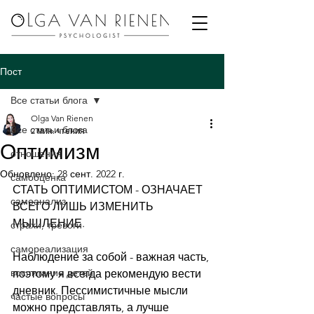
Пост
Все статьи блога
Olga Van Rienen
Все статьи блога
2 мин. чтения
Оптимизм
отношения
Обновлено:
28 сент. 2022 г.
самооценка
СТАТЬ ОПТИМИСТОМ - ОЗНАЧАЕТ 
самоанализ
ВСЕГО ЛИШЬ ИЗМЕНИТЬ 
МЫШЛЕНИЕ.
страхи, тревоги
⠀
самореализация
Наблюдение за собой - важная часть, 
воспитание детей
поэтому я всегда рекомендую вести 
дневник. Пессимистичные мысли 
частые вопросы
можно представлять, а лучше 