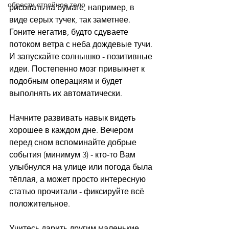
обрести стройное тело
рисовать на бумаге, например, в 
виде серых тучек, так заметнее. 
Гоните негатив, будто сдуваете 
потоком ветра с неба дождевые тучи. 
И запускайте солнышко - позитивные 
идеи. Постепенно мозг привыкнет к 
подобным операциям и будет 
выполнять их автоматически.
⠀
Начните развивать навык видеть 
хорошее в каждом дне. Вечером 
перед сном вспоминайте добрые 
события (минимум 3) - кто-то Вам 
улыбнулся на улице или погода была 
тёплая, а может просто интересную 
статью прочитали - фиксируйте всё 
положительное.
⠀
Учитесь дарить другим маленькие 