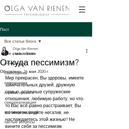
Пост
Все статьи блога
Olga Van Rienen
Все статьи блога
2 мин. чтения
Откуда пессимизм?
отношения
Обновлено:
26 мая 2020 г.
самооценка
Мир прекрасен, Вы здоровы, имеете 
самоанализ
замечательных друзей, дружную 
семью, отличные супружеские 
страхи, тревоги
отношения, любимую работу, но что-
самореализация
то Вас всё-равно расстраивает, Вы 
воспитание детей
во многом видите негатив, не 
наслаждаетесь этой жизнью? Не 
частые вопросы
вините себя за пессимизм.