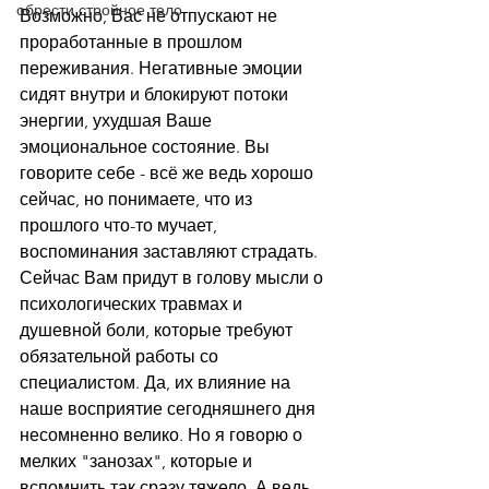
обрести стройное тело
Возможно, Вас не отпускают не 
проработанные в прошлом 
переживания. Негативные эмоции 
сидят внутри и блокируют потоки 
энергии, ухудшая Ваше 
эмоциональное состояние. Вы 
говорите себе - всё же ведь хорошо 
сейчас, но понимаете, что из 
прошлого что-то мучает, 
воспоминания заставляют страдать. 
Сейчас Вам придут в голову мысли о 
психологических травмах и 
душевной боли, которые требуют 
обязательной работы со 
специалистом. Да, их влияние на 
наше восприятие сегодняшнего дня 
несомненно велико. Но я говорю о 
мелких "занозах", которые и 
вспомнить так сразу тяжело. А ведь 