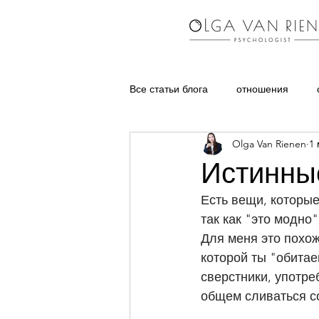
Все статьи блога
отношения
Olga Van Rienen
1 
воспитание детей
частые в
Истинны
Есть вещи, которые
так как "это модно"
Для меня это похож
которой ты "обитае
сверстники, употре
общем сливаться со