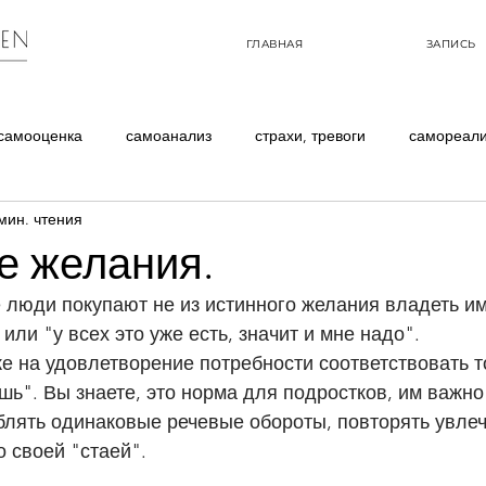
ГЛАВНАЯ
ЗАПИСЬ
самооценка
самоанализ
страхи, тревоги
самореал
мин. чтения
опросы
обрести стройное тело
е желания.
 люди покупают не из истинного желания владеть ими
 или "у всех это уже есть, значит и мне надо". 
е на удовлетворение потребности соответствовать то
шь". Вы знаете, это норма для подростков, им важно
блять одинаковые речевые обороты, повторять увлеч
 своей "стаей".