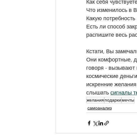
Как себя чувствует
Что изменилось в 
Какую потребность
Есть ли способ зак
распишите весь ра
Кстати, Вы замечал
Они комфортные, д
говоря - вызывают 
космические деньги,
искренние желания 
слышать 
сигналы т
желания
подарки
мечты
самоанализ