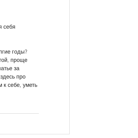
я себя 
лгие годы? 
ой, проще 
атье за 
 здесь про 
 к себе, уметь 