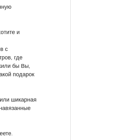
нную 
отите и 
в с 
ров, где 
жили бы Вы, 
акой подарок 
 или шикарная 
 навязанные 
еете.