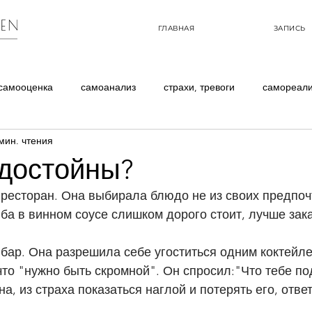
ГЛАВНАЯ
ЗАПИСЬ
самооценка
самоанализ
страхи, тревоги
самореал
мин. чтения
опросы
обрести стройное тело
 достойны?
ыба в винном соусе слишком дорого стоит, лучше за
что "нужно быть скромной". Он спросил:"Что тебе по
а, из страха показаться наглой и потерять его, отве