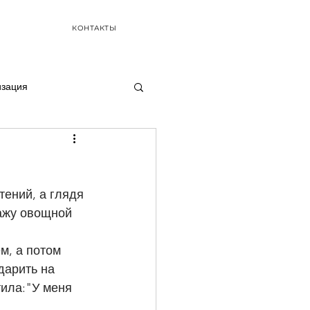
КОНТАКТЫ
изация
кажу овощной 
дарить на 
тила:"У меня 