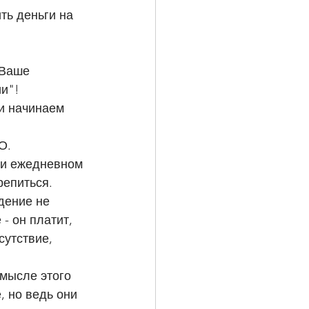
и"! 
и начинаем 
О.
при ежедневном 
репиться.
дение не 
- он платит, 
утствие, 
, но ведь они 