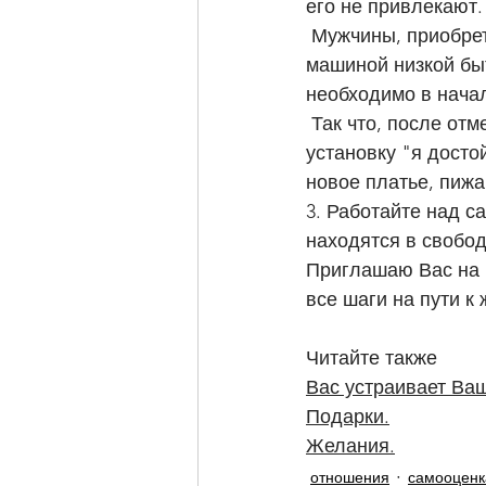
его не привлекают.
 Мужчины, приобретая автомобиль класса люкс, понимают, что стоимость ухода за 
машиной низкой бы
необходимо в начал
 Так что, после отмены карантина приступайте к практике - подтверждайте себе 
установку "я досто
новое платье, пижа
3. Работайте над с
находятся в свобод
Приглашаю Вас на 
все шаги на пути к
Читайте также
Вас устраивает Ва
Подарки.
Желания.
отношения
самооценк