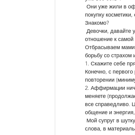
 Они уже жили в официальном браке, а она всё ещё стеснялась попросить деньги на 
покупку косметики,
Знакомо? 
 Девочки, давайте уже ценить себя выше, ведь окружающие считывают Ваше 
отношение к самой
Отбрасываем мамин
борьбу со страхом 
1. Скажите себе 
Конечно, с первого
повторении (миниму
2. Аффирмации ниче
меняете (продолжае
все справедливо. Ц
общение и энергия, 
 Мой супруг в шутку заявлял о том, что я - дорогая женщина, в прямом смысле этого 
слова, в материальн