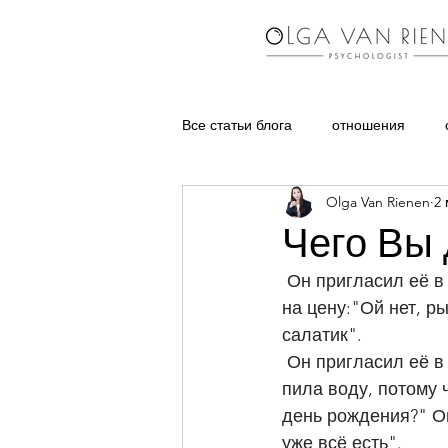
Все статьи блога
отношения
Olga Van Rienen
2 
воспитание детей
частые в
Чего Вы
 Он пригласил её в ресторан. Она выбирала блюдо не из своих предпочтений, а глядя 
на цену:"Ой нет, р
салатик".
 Он пригласил её в бар. Она разрешила себе угоститься одним коктейлем, а потом 
пила воду, потому 
день рождения?" Он
уже всё есть". 